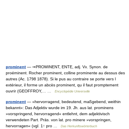
prominent
— ⇒PROMINENT, ENTE, adj. Vx. Synon. de
proéminent. Rocher prominent, colline prominente au dessus des
autres (Ac. 1798 1878). Si le pus au contraire se porte vers l
extérieur, il forme un abcès prominent, qu il faut promptement
ouvrir (GEOFFROY,… …
Encyclopédie Universelle
prominent
— »hervorragend, bedeutend, maßgebend, weithin
bekannt«: Das Adjektiv wurde im 19. Jh. aus lat. prominens
»vorspringend, hervorragend« entlehnt, dem adjektivisch
verwendeten Part. Präs. von lat. pro minere »vorspringen,
hervorragen« (vgl. 1↑ pro …
Das Herkunftswörterbuch