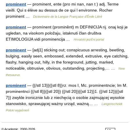
prominent
— prominent, ente (pro mi nan, nan t ) adj. Terme
vieilli. Qui s élève au dessus de ce qui l environne. Rocher
prominent …
Dictionnaire de la Langue Française d'Émile Littré
prominent
— promìnent (prominȅnt) m DEFINICIJA rij. onaj koji je
ugledan, na visokom položaju, istaknuti član društva
ETIMOLOGIJA vidi prominencija …
Hrvatski jezični portal
prominent
— [adj1] sticking out; conspicuous arresting, beetling,
bulging, easily seen, embossed, extended, extrusive, eye catching,
flashy, hanging out, hilly, in the foreground, jutting, marked,
noticeable, obtrusive, obvious, outstanding, projecting,… …
New
thesaurus
prominent
— {{/stl 13}}{{stl 8}}rz. mos I, Mc. prominentncie; lm M.
prominentnci {{/stl 8}}{{stl 20}} {{/stl 20}}{{stl 12}}1. {{/stl 12}}{{stl
7}} zwykle ironicznie lub z niechęcią o osobie zajmującej wysokie
stanowisko, sprawującej ważny urząd, ważną… …
Langenscheidt
Polski wyjaśnień
© Academic, 2000-2026