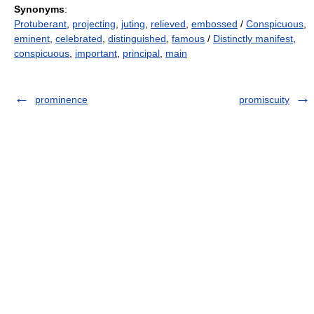
Synonyms
:
Protuberant
,
projecting
,
juting
,
relieved
,
embossed
/
Conspicuous
,
eminent
,
celebrated
,
distinguished
,
famous
/
Distinctly manifest
,
conspicuous
,
important
,
principal
,
main
prominence
promiscuity