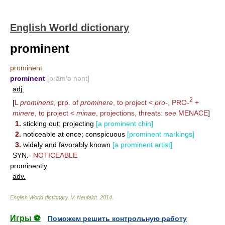
English World dictionary
prominent
prominent
prominent
[präm′ə nənt]
adj.
2
[
L
prominens
, prp. of
prominere
, to project <
pro-
,
PRO-
+
minere
, to project <
minae
, projections, threats: see
MENACE
]
1.
sticking out; projecting
[a prominent chin]
2.
noticeable at once; conspicuous
[prominent markings]
3.
widely and favorably known
[a prominent artist]
SYN.-
NOTICEABLE
prominently
adv.
English World dictionary
.
V. Neufeldt
.
2014
.
Игры ⚽
Поможем решить контрольную работу