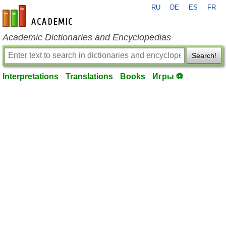
RU
DE
ES
FR
en-academic.com
Academic Dictionaries and Encyclopedias
Search!
Interpretations
Translations
Books
Игры ⚽