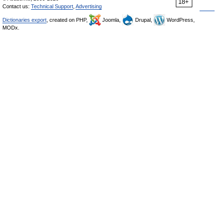
18+
Contact us:
Technical Support
,
Advertising
Dictionaries export
, created on PHP,
Joomla,
Drupal,
WordPress,
MODx.