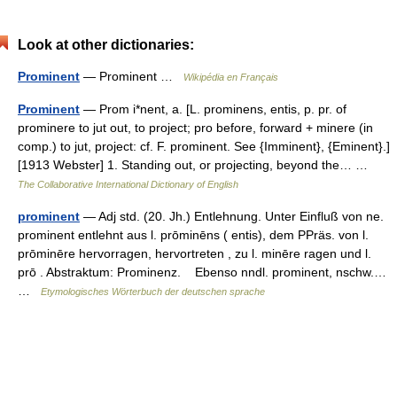
Look at other dictionaries:
Prominent
— Prominent …
Wikipédia en Français
Prominent
— Prom i*nent, a. [L. prominens, entis, p. pr. of
prominere to jut out, to project; pro before, forward + minere (in
comp.) to jut, project: cf. F. prominent. See {Imminent}, {Eminent}.]
[1913 Webster] 1. Standing out, or projecting, beyond the… …
The Collaborative International Dictionary of English
prominent
— Adj std. (20. Jh.) Entlehnung. Unter Einfluß von ne.
prominent entlehnt aus l. prōminēns ( entis), dem PPräs. von l.
prōminēre hervorragen, hervortreten , zu l. minēre ragen und l.
prō . Abstraktum: Prominenz. Ebenso nndl. prominent, nschw.…
…
Etymologisches Wörterbuch der deutschen sprache